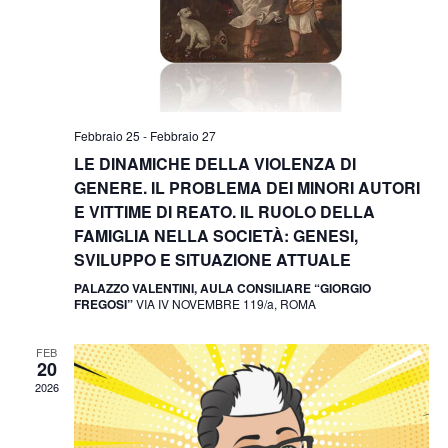
v
z
i
i
s
o
t
n
e
e
Febbraio 25
-
Febbraio 27
N
LE DINAMICHE DELLA VIOLENZA DI
a
GENERE. IL PROBLEMA DEI MINORI AUTORI
v
E VITTIME DI REATO. IL RUOLO DELLA
i
FAMIGLIA NELLA SOCIETÀ: GENESI,
g
SVILUPPO E SITUAZIONE ATTUALE
a
PALAZZO VALENTINI, AULA CONSILIARE “GIORGIO
FREGOSI”
VIA IV NOVEMBRE 119/a, ROMA
z
i
FEB
20
o
2026
n
e