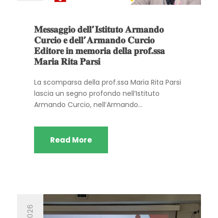
𝐌𝐞𝐬𝐬𝐚𝐠𝐠𝐢𝐨 𝐝𝐞𝐥𝐥’𝐈𝐬𝐭𝐢𝐭𝐮𝐭𝐨 𝐀𝐫𝐦𝐚𝐧𝐝𝐨
𝐂𝐮𝐫𝐜𝐢𝐨 𝐞 𝐝𝐞𝐥𝐥’𝐀𝐫𝐦𝐚𝐧𝐝𝐨 𝐂𝐮𝐫𝐜𝐢𝐨
𝐄𝐝𝐢𝐭𝐨𝐫𝐞 𝐢𝐧 𝐦𝐞𝐦𝐨𝐫𝐢𝐚 𝐝𝐞𝐥𝐥𝐚 𝐩𝐫𝐨𝐟.𝐬𝐬𝐚
𝐌𝐚𝐫𝐢𝐚 𝐑𝐢𝐭𝐚 𝐏𝐚𝐫𝐬𝐢
La scomparsa della prof.ssa Maria Rita Parsi
lascia un segno profondo nell’Istituto
Armando Curcio, nell’Armando...
Read More