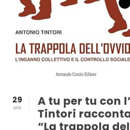
A tu per tu con 
29
APR
Tintori racconta
“La trappola de