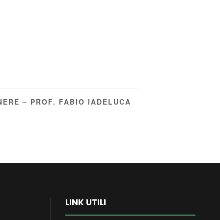
NERE – PROF. FABIO IADELUCA
LINK UTILI