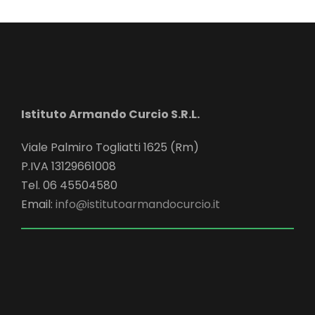
o
n
e
Istituto Armando Curcio S.R.L.
Viale Palmiro Togliatti 1625 (Rm)
P.IVA 13129661008
Tel. 06 45504580
Email:
info@istitutoarmandocurcio.it