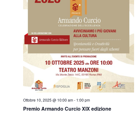
c
v
t
a
i
a
g
e
.
a
v
z
i
i
s
o
t
n
e
e
N
a
v
i
Ottobre 10, 2025 @ 10:00 am
-
1:00 pm
g
Premio Armando Curcio XIX edizione
a
z
i