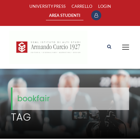
UNIVERSITY PRESS
CARRELLO
LOGIN
AREA STUDENTI
bookfair
TAG