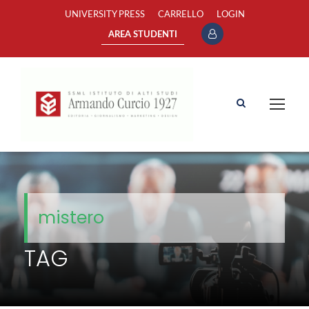
UNIVERSITY PRESS
CARRELLO
LOGIN
AREA STUDENTI
mistero
TAG