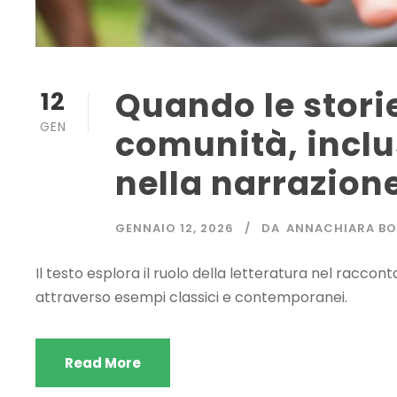
Quando le stori
12
GEN
comunità, inclu
nella narrazion
GENNAIO 12, 2026
DA
ANNACHIARA B
Il testo esplora il ruolo della letteratura nel raccon
attraverso esempi classici e contemporanei.
Read More