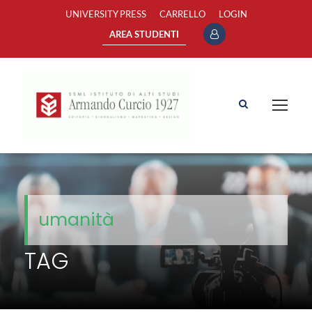
UNIVERSITY PRESS
CARRELLO
LOGIN
AREA STUDENTI
umanità
TAG