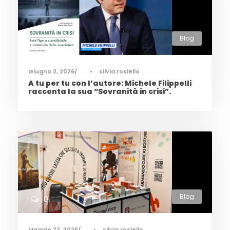
Blog
0
Giugno 2, 2026
•
silvia.rosiello
A tu per tu con l’autore: Michele Filippelli
racconta la sua “Sovranità in crisi”.
Blog
0
Maggio 22, 2026
•
silvia.rosiello