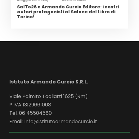
SalTo26 e Armando Curcio Editore: i nostri
autori protagonisti al Salone del Libro di
Torino!
Istituto Armando Curcio S.R.L.
Viale Palmiro Togliatti 1625 (Rm)
P.IVA 13129661008
Tel. 06 45504580
Email:
info@istitutoarmandocurcio.it