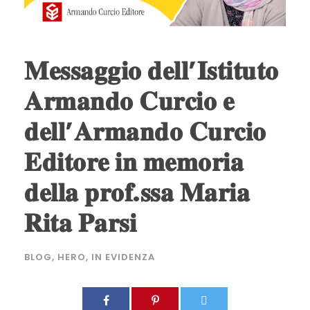
𝐌𝐞𝐬𝐬𝐚𝐠𝐠𝐢𝐨 𝐝𝐞𝐥𝐥’𝐈𝐬𝐭𝐢𝐭𝐮𝐭𝐨
𝐀𝐫𝐦𝐚𝐧𝐝𝐨 𝐂𝐮𝐫𝐜𝐢𝐨 𝐞
𝐝𝐞𝐥𝐥’𝐀𝐫𝐦𝐚𝐧𝐝𝐨 𝐂𝐮𝐫𝐜𝐢𝐨
𝐄𝐝𝐢𝐭𝐨𝐫𝐞 𝐢𝐧 𝐦𝐞𝐦𝐨𝐫𝐢𝐚
𝐝𝐞𝐥𝐥𝐚 𝐩𝐫𝐨𝐟.𝐬𝐬𝐚 𝐌𝐚𝐫𝐢𝐚
𝐑𝐢𝐭𝐚 𝐏𝐚𝐫𝐬𝐢
BLOG
,
HERO
,
IN EVIDENZA