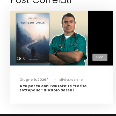
Blog
0
Giugno 9, 2026
•
silvia.rosiello
A tu per tu con l’autore: le “Ferite
sottopelle” di Paolo Sossai