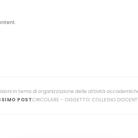
ontent.
oni in tema di organizzazione delle attività accademich
CIRCOLARE – OGGETTO: COLLEGIO DOCENT
SSIMO POST