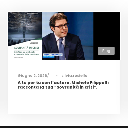
Blog
0
Giugno 2, 2026
•
silvia.rosiello
A tu per tu con l’autore: Michele Filippelli
racconta la sua “Sovranità in crisi”.